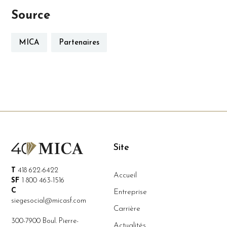
Source
MICA
Partenaires
Site
T
418 622-6422
Accueil
SF
1 800 463-1516
C
Entreprise
siegesocial@micasf.com
Carrière
300-7900 Boul. Pierre-
Actualités