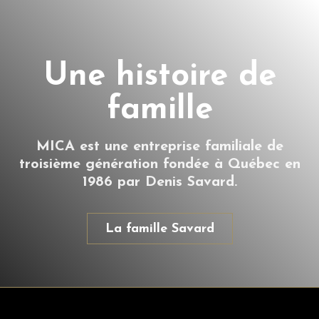
Une histoire de
famille
MICA est une entreprise familiale de
troisième génération fondée à Québec en
1986 par Denis Savard.
La famille Savard