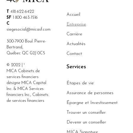
T
418 622-6422
Accueil
SF
1 800 463-1516
C
Entreprise
siegesocial@micasf.com
Carrière
300-7900 Boul. Pierre-
Actualités
Bertrand,
Québec QC G2J 0C5
Contact
© 2022 | ¹
Services
MICA Cabinets de
services financiers
désigne MICA Capital
Étapes de vie
Inc. & MICA Services
Assurance de personnes
financiers Inc., Cabinets
de services financiers
Épargne et Investissement
Trouver un conseiller
Devenir un conseiller
MICA Signature