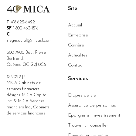
Site
T
418 622-6422
Accueil
SF
1 800 463-1516
C
Entreprise
siegesocial@micasf.com
Carrière
300-7900 Boul. Pierre-
Actualités
Bertrand,
Québec QC G2J 0C5
Contact
© 2022 | ¹
Services
MICA Cabinets de
services financiers
désigne MICA Capital
Étapes de vie
Inc. & MICA Services
Assurance de personnes
financiers Inc., Cabinets
de services financiers
Épargne et Investissement
Trouver un conseiller
Devenir un conseiller