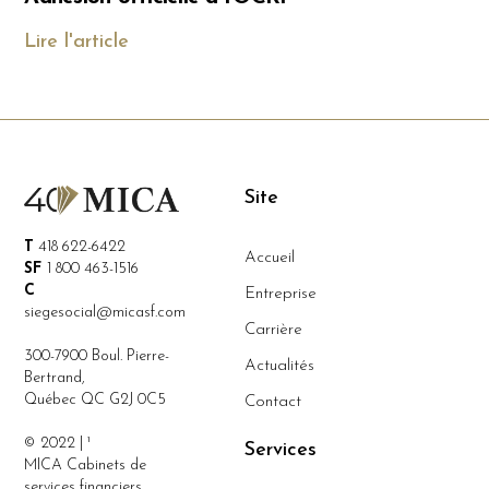
Lire l'article
Site
T
418 622-6422
Accueil
SF
1 800 463-1516
C
Entreprise
siegesocial@micasf.com
Carrière
300-7900 Boul. Pierre-
Actualités
Bertrand,
Québec QC G2J 0C5
Contact
© 2022 | ¹
Services
MICA Cabinets de
services financiers