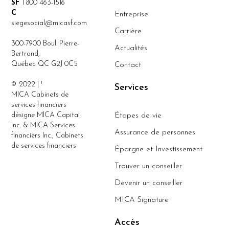
SF
1 800 463-1516
C
Entreprise
siegesocial@micasf.com
Carrière
300-7900 Boul. Pierre-
Actualités
Bertrand,
Québec QC G2J 0C5
Contact
© 2022 | ¹
Services
MICA Cabinets de
services financiers
désigne MICA Capital
Étapes de vie
Inc. & MICA Services
Assurance de personnes
financiers Inc., Cabinets
de services financiers
Épargne et Investissement
Trouver un conseiller
Devenir un conseiller
MICA Signature
Accès