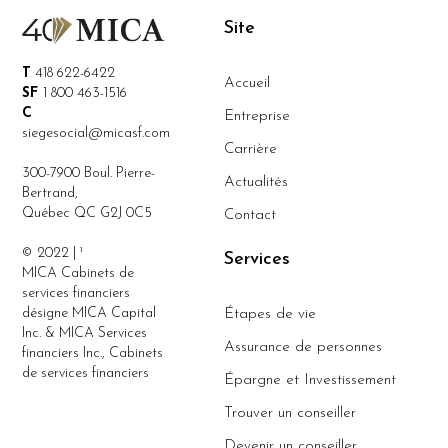
Site
T
418 622-6422
Accueil
SF
1 800 463-1516
C
Entreprise
siegesocial@micasf.com
Carrière
300-7900 Boul. Pierre-
Actualités
Bertrand,
Québec QC G2J 0C5
Contact
© 2022 | ¹
Services
MICA Cabinets de
services financiers
désigne MICA Capital
Étapes de vie
Inc. & MICA Services
Assurance de personnes
financiers Inc., Cabinets
de services financiers
Épargne et Investissement
Trouver un conseiller
Devenir un conseiller