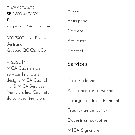
T
418 622-6422
Accueil
SF
1 800 463-1516
C
Entreprise
siegesocial@micasf.com
Carrière
300-7900 Boul. Pierre-
Actualités
Bertrand,
Québec QC G2J 0C5
Contact
© 2022 | ¹
Services
MICA Cabinets de
services financiers
désigne MICA Capital
Étapes de vie
Inc. & MICA Services
Assurance de personnes
financiers Inc., Cabinets
de services financiers
Épargne et Investissement
Trouver un conseiller
Devenir un conseiller
MICA Signature