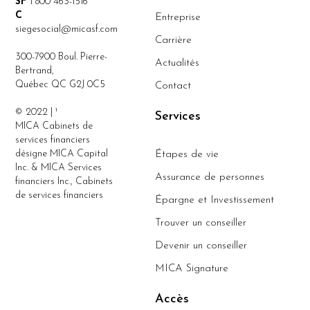
SF
1 800 463-1516
C
Entreprise
siegesocial@micasf.com
Carrière
300-7900 Boul. Pierre-
Actualités
Bertrand,
Québec QC G2J 0C5
Contact
© 2022 | ¹
Services
MICA Cabinets de
services financiers
désigne MICA Capital
Étapes de vie
Inc. & MICA Services
Assurance de personnes
financiers Inc., Cabinets
de services financiers
Épargne et Investissement
Trouver un conseiller
Devenir un conseiller
MICA Signature
Accès