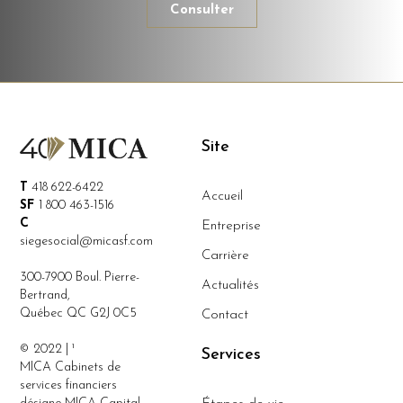
Consulter
Site
T
418 622-6422
Accueil
SF
1 800 463-1516
C
Entreprise
siegesocial@micasf.com
Carrière
300-7900 Boul. Pierre-
Actualités
Bertrand,
Québec QC G2J 0C5
Contact
© 2022 | ¹
Services
MICA Cabinets de
services financiers