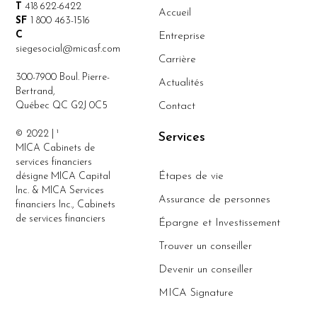
T
418 622-6422
Accueil
SF
1 800 463-1516
C
Entreprise
siegesocial@micasf.com
Carrière
300-7900 Boul. Pierre-
Actualités
Bertrand,
Québec QC G2J 0C5
Contact
© 2022 | ¹
Services
MICA Cabinets de
services financiers
désigne MICA Capital
Étapes de vie
Inc. & MICA Services
Assurance de personnes
financiers Inc., Cabinets
de services financiers
Épargne et Investissement
Trouver un conseiller
Devenir un conseiller
MICA Signature