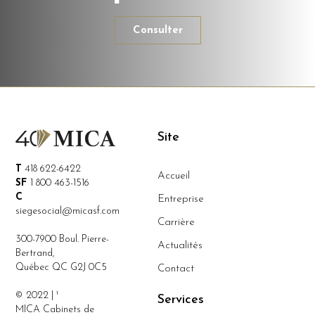
Consulter
Site
T
418 622-6422
Accueil
SF
1 800 463-1516
C
Entreprise
siegesocial@micasf.com
Carrière
300-7900 Boul. Pierre-
Actualités
Bertrand,
Québec QC G2J 0C5
Contact
© 2022 | ¹
Services
MICA Cabinets de