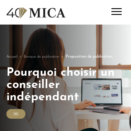
Accueil
Banque de publication
Proposition de publication
Pourquoi choisir un
conseiller
indépendant
110