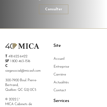
Consulter
Site
T
418 622-6422
Accueil
SF
1 800 463-1516
C
Entreprise
siegesocial@micasf.com
Carrière
300-7900 Boul. Pierre-
Actualités
Bertrand,
Québec QC G2J 0C5
Contact
© 2022 | ¹
Services
MICA Cabinets de