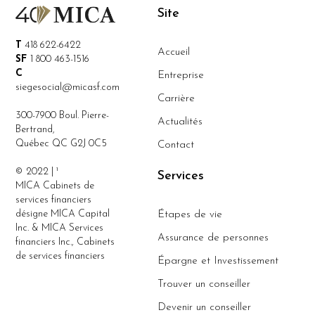
Site
T
418 622-6422
Accueil
SF
1 800 463-1516
C
Entreprise
siegesocial@micasf.com
Carrière
300-7900 Boul. Pierre-
Actualités
Bertrand,
Québec QC G2J 0C5
Contact
© 2022 | ¹
Services
MICA Cabinets de
services financiers
désigne MICA Capital
Étapes de vie
Inc. & MICA Services
Assurance de personnes
financiers Inc., Cabinets
de services financiers
Épargne et Investissement
Trouver un conseiller
Devenir un conseiller