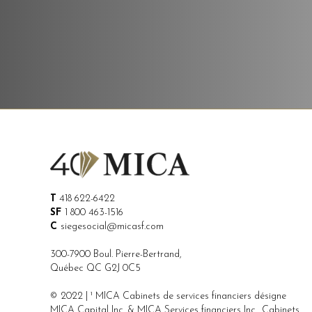
T
418 622-6422
SF
1 800 463-1516
C
siegesocial@micasf.com
300-7900 Boul. Pierre-Bertrand,
Québec QC G2J 0C5
© 2022 | ¹ MICA Cabinets de services financiers désigne
MICA Capital Inc. & MICA Services financiers Inc., Cabinets