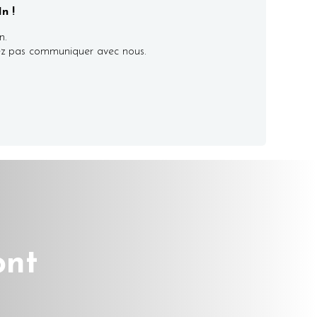
n !
n.
itez pas communiquer avec nous.
ont