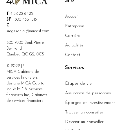
Site
T
418 622-6422
Accueil
SF
1 800 463-1516
C
Entreprise
siegesocial@micasf.com
Carrière
300-7900 Boul. Pierre-
Actualités
Bertrand,
Québec QC G2J 0C5
Contact
© 2022 | ¹
Services
MICA Cabinets de
services financiers
désigne MICA Capital
Étapes de vie
Inc. & MICA Services
Assurance de personnes
financiers Inc., Cabinets
de services financiers
Épargne et Investissement
Trouver un conseiller
Devenir un conseiller