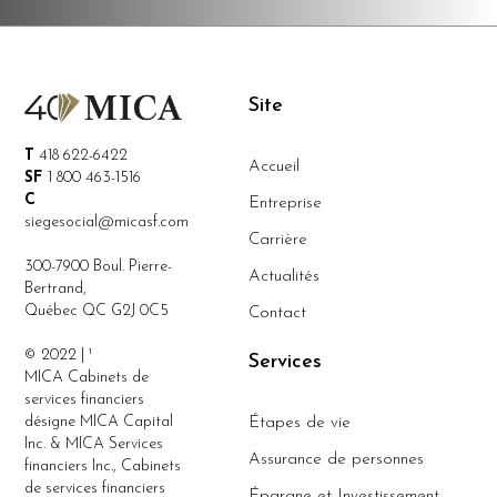
Site
T
418 622-6422
Accueil
SF
1 800 463-1516
C
Entreprise
siegesocial@micasf.com
Carrière
300-7900 Boul. Pierre-
Actualités
Bertrand,
Québec QC G2J 0C5
Contact
© 2022 | ¹
Services
MICA Cabinets de
services financiers
désigne MICA Capital
Étapes de vie
Inc. & MICA Services
Assurance de personnes
financiers Inc., Cabinets
de services financiers
Épargne et Investissement