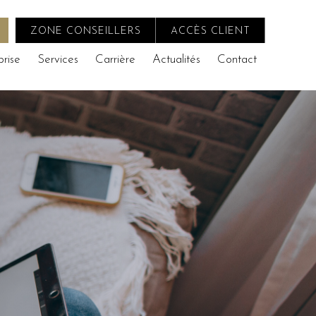
ZONE CONSEILLERS
ACCÈS CLIENT
prise
Services
Carrière
Actualités
Contact