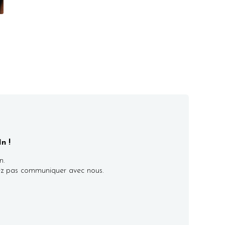
n !
n.
itez pas communiquer avec nous.