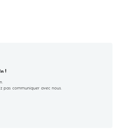
n !
n.
itez pas communiquer avec nous.