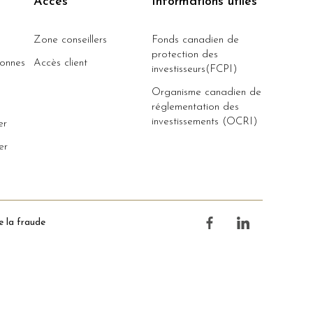
Accès
Informations utiles
Zone conseillers
Fonds canadien de
protection des
sonnes
Accès client
investisseurs(FCPI)
Organisme canadien de
réglementation des
investissements (OCRI)
er
er
e la fraude