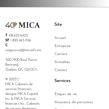
Site
T
418 622-6422
Accueil
SF
1 800 463-1516
C
Entreprise
siegesocial@micasf.com
Carrière
300-7900 Boul. Pierre-
Actualités
Bertrand,
Québec QC G2J 0C5
Contact
© 2022 | ¹
Services
MICA Cabinets de
services financiers
désigne MICA Capital
Étapes de vie
Inc. & MICA Services
Assurance de personnes
financiers Inc., Cabinets
de services financiers